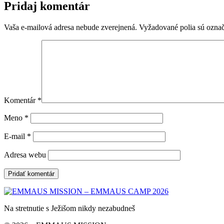
Pridaj komentár
Vaša e-mailová adresa nebude zverejnená.
Vyžadované polia sú ozna
Komentár
*
Meno
*
E-mail
*
Adresa webu
Na stretnutie s Ježišom nikdy nezabudneš