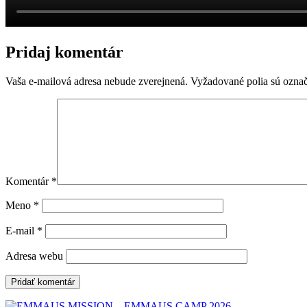
Pridaj komentár
Vaša e-mailová adresa nebude zverejnená.
Vyžadované polia sú ozna
Komentár
*
Meno
*
E-mail
*
Adresa webu