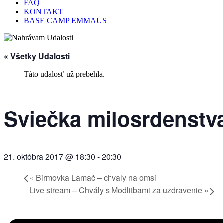
FAQ
KONTAKT
BASE CAMP EMMAUS
« Všetky Udalosti
Táto udalosť už prebehla.
Sviečka milosrdenstv
21. októbra 2017 @ 18:30
-
20:30
«
Birmovka Lamač – chvaly na omsi
Live stream – Chvály s Modlitbami za uzdravenie
»