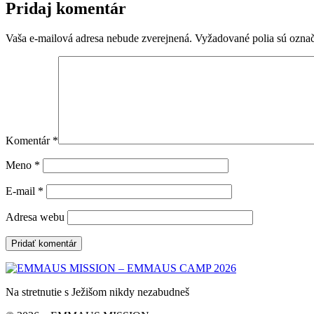
Pridaj komentár
Vaša e-mailová adresa nebude zverejnená.
Vyžadované polia sú ozna
Komentár
*
Meno
*
E-mail
*
Adresa webu
Na stretnutie s Ježišom nikdy nezabudneš