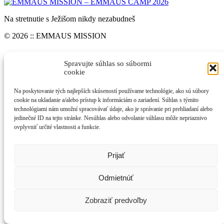
Na stretnutie s Ježišom nikdy nezabudneš
© 2026 :: EMMAUS MISSION
Spravujte súhlas so súbormi
cookie
Na poskytovanie tých najlepších skúseností používame technológie, ako sú súbory
cookie na ukladanie a/alebo prístup k informáciám o zariadení. Súhlas s týmito
technológiami nám umožní spracovávať údaje, ako je správanie pri prehliadaní alebo
jedinečné ID na tejto stránke. Nesúhlas alebo odvolanie súhlasu môže nepriaznivo
ovplyvniť určité vlastnosti a funkcie.
Prijať
Odmietnúť
Zobraziť predvoľby