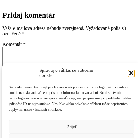
Pridaj komentár
Vaša e-mailová adresa nebude zverejnená.
Vyžadované polia sú
označené
*
Komentár
*
Spravujte súhlas so súbormi
cookie
Na poskytovanie tých najlepších skúseností používame technológie, ako sú súbory
cookie na ukladanie a/alebo prístup k informáciám o zariadení. Súhlas s týmito
Meno
*
technológiami nám umožní spracovávať údaje, ako je správanie pri prehliadaní alebo
jedinečné ID na tejto stránke. Nesúhlas alebo odvolanie súhlasu môže nepriaznivo
E-mail
*
ovplyvniť určité vlastnosti a funkcie.
Adresa webu
Prijať