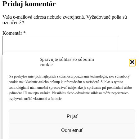
Pridaj komentár
Vaša e-mailová adresa nebude zverejnená.
Vyžadované polia sú
označené
*
Komentár
*
Spravujte súhlas so súbormi
cookie
Na poskytovanie tých najlepších skúseností používame technológie, ako sú súbory
cookie na ukladanie a/alebo prístup k informáciám o zariadení. Súhlas s týmito
Meno
*
technológiami nám umožní spracovávať údaje, ako je správanie pri prehliadaní alebo
jedinečné ID na tejto stránke. Nesúhlas alebo odvolanie súhlasu môže nepriaznivo
E-mail
*
ovplyvniť určité vlastnosti a funkcie.
Adresa webu
Prijať
Odmietnúť