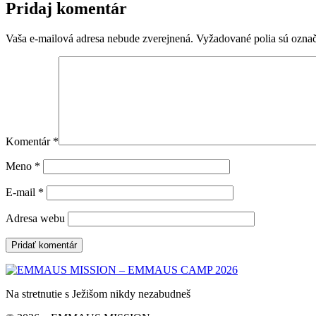
Pridaj komentár
Vaša e-mailová adresa nebude zverejnená.
Vyžadované polia sú ozna
Komentár
*
Meno
*
E-mail
*
Adresa webu
Na stretnutie s Ježišom nikdy nezabudneš